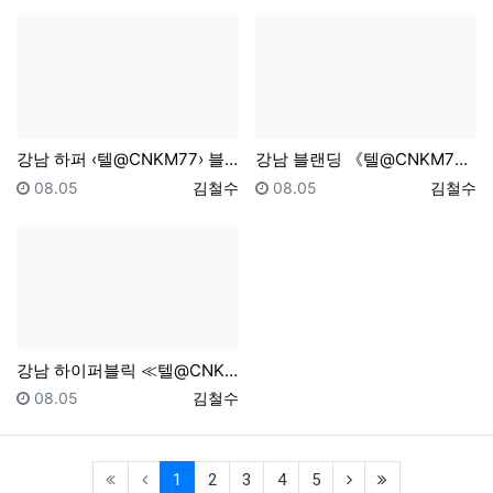
강남 하퍼 ‹텔@CNKM77› 블랜딩 유앤미
강남 블랜딩 《텔@CNKM77》 유앤미 유앤미
등록일
등록자
등록일
등록자
08.05
김철수
08.05
김철수
강남 하이퍼블릭 ≪텔@CNKM77≫ 유앤미 도파민
등록일
등록자
08.05
김철수
(current)
(next)
(last)
1
2
3
4
5