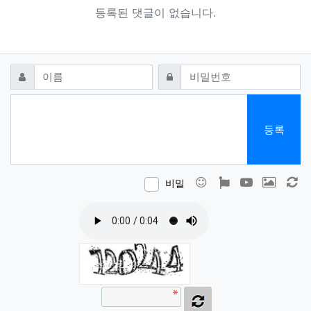
등록된 댓글이 없습니다.
댓글쓰기
필수
필수
이름
비밀번호
등록
이모티콘
폰트어썸
동영상
이미지
새
비밀