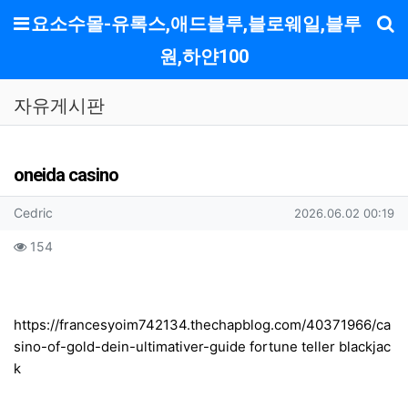
메뉴
요소수몰-유록스,애드블루,블로웨일,블루
기
원,하얀100
자유게시판
oneida casino
작성자 정보
작성
작성일
Cedric
2026.06.02 00:19
컨텐츠 정보
조회
154
본문
https://francesyoim742134.thechapblog.com/40371966/ca
sino-of-gold-dein-ultimativer-guide
fortune teller blackjac
k