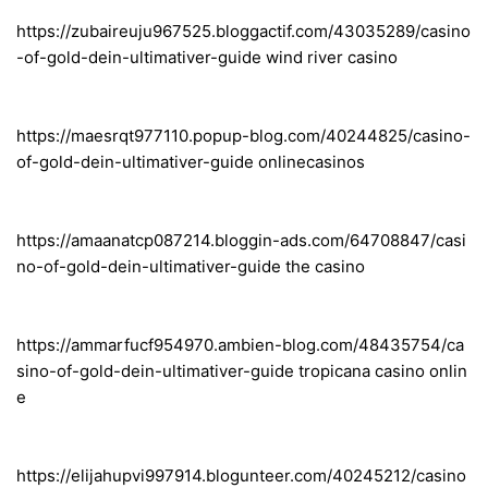
https://zubaireuju967525.bloggactif.com/43035289/casino
-of-gold-dein-ultimativer-guide
wind river casino
https://maesrqt977110.popup-blog.com/40244825/casino-
of-gold-dein-ultimativer-guide
onlinecasinos
https://amaanatcp087214.bloggin-ads.com/64708847/casi
no-of-gold-dein-ultimativer-guide
the casino
https://ammarfucf954970.ambien-blog.com/48435754/ca
sino-of-gold-dein-ultimativer-guide
tropicana casino
onlin
e
https://elijahupvi997914.blogunteer.com/40245212/casino