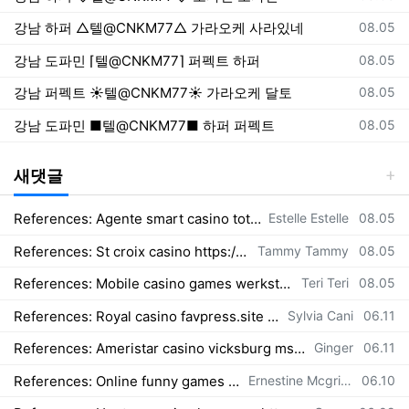
등록일
강남 하퍼 △텔@CNKM77△ 가라오케 사라있네
08.05
등록일
강남 도파민 ⌈텔@CNKM77⌉ 퍼펙트 하퍼
08.05
등록일
강남 퍼펙트 ☀텔@CNKM77☀ 가라오케 달토
08.05
등록일
강남 도파민 ■텔@CNKM77■ 하퍼 퍼펙트
08.05
새댓글
등록자
등록일
References: Agente smart casino totale streaming kigalilife.co.rw https://…
Estelle Estelle
08.05
등록자
등록일
References: St croix casino https://itheadhunter.vn https://part-time.ie/c…
Tammy Tammy
08.05
등록자
등록일
References: Mobile casino games werkstraat.com https://punbb.skynettechnol…
Teri Teri
08.05
등록자
등록일
References: Royal casino favpress.site https://headlinelog.site/item/50-fr…
Sylvia Cani
06.11
등록자
등록일
References: Ameristar casino vicksburg ms https://headlinebeacon.space htt…
Ginger
06.11
등록자
등록일
References: Online funny games https://bookmarkdaily.site https://livehead…
Ernestine Mcgri…
06.10