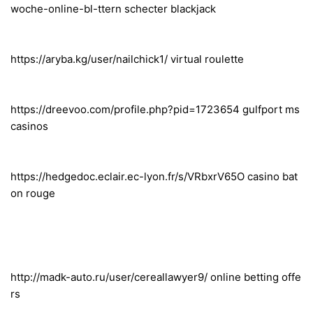
woche-online-bl-ttern
schecter blackjack
https://aryba.kg/user/nailchick1/
virtual roulette
https://dreevoo.com/profile.php?pid=1723654
gulfport ms
casinos
https://hedgedoc.eclair.ec-lyon.fr/s/VRbxrV65O
casino bat
on
rouge
http://madk-auto.ru/user/cereallawyer9/
online betting offe
rs