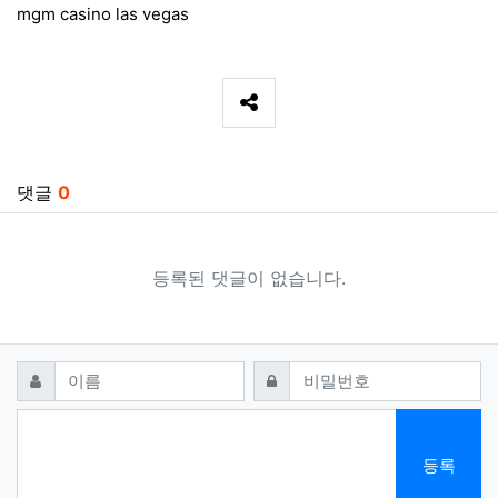
mgm casino las vegas
SNS 공유
관련자료
댓글
0
등록된 댓글이 없습니다.
댓글쓰기
필수
필수
이름
비밀번호
등록