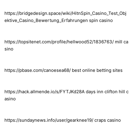
https://bridgedesign.space/wiki/HitnSpin_Casino_Test_Obj
ektive_Casino_Bewertung_Erfahrungen
spin casino
https://topsitenet.com/profile/hellwood52/1836763/
mill ca
sino
https://pbase.com/canoesea68/
best online betting sites
https://hack.allmende.io/s/FYTJKd28A
days inn clifton hill c
asino
https://sundaynews.info/user/gearknee19/
craps casino