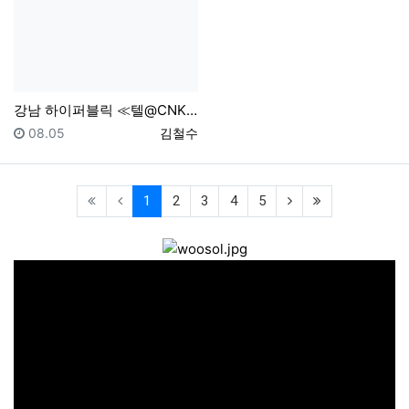
강남 하이퍼블릭 ≪텔@CNKM77≫ 유앤미 도파민
등록일
등록자
08.05
김철수
(current)
(next)
(last)
1
2
3
4
5