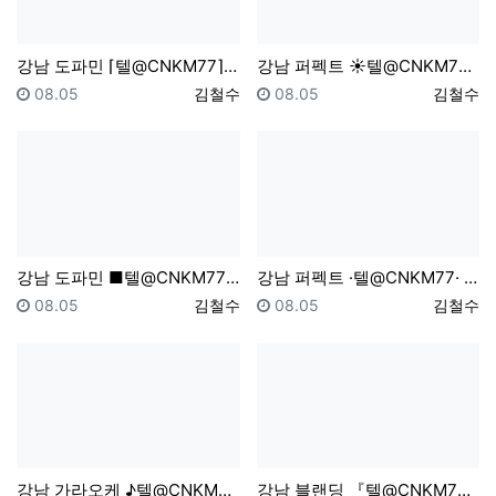
강남 도파민 ⌈텔@CNKM77⌉ 퍼펙트 하퍼
강남 퍼펙트 ☀텔@CNKM77☀ 가라오케 달토
등록일
등록자
등록일
등록자
08.05
김철수
08.05
김철수
강남 도파민 ■텔@CNKM77■ 하퍼 퍼펙트
강남 퍼펙트 ·텔@CNKM77· 달토 달토
등록일
등록자
등록일
등록자
08.05
김철수
08.05
김철수
강남 가라오케 ♪텔@CNKM77♪ 달토 달토
강남 블랜딩 『텔@CNKM77』 달토 사라있네